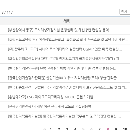
8 / 117
제목
[부산광역시 동구] 도시재생거점시설 운영실태 및 개선방안 컨설팅 용역
[충청남도교육청 천안여자상업고등학교] 특성화고 학과 재구조화 및 교육과정 개편...
[(재)광주테크노파크] 시니어 코스메디케어 실증센터 CGMP 인증 획득 컨설팅...
[오송첨단의료산업진흥재단] (기기) 전기의료기기 국제공인시험기관(CBTL) 지...
[한국철도기술연구원] 유럽 고속철도차량 기술기준 및 표준 검토 컨설팅 (재...
[한국산업기술평가관리원] 산업기술R&D 우수 지식재산권(특허) 창출·관리를 ...
[한국방송통신전파진흥원] 국가기술자격검정 홈페이지 보안진단(소스코드 및 웹 취...
[충남대학교] ESG 마이크로디그리과정 MOOC 콘텐츠 개발
[한국전기안전공사] 재무 예산 관리체계 고도화 컨설팅용역
[한국원자력통제기술원] 한국원자력통제기술원 직무분석 및 조직진단 컨설팅 ...
1
2
3
4
5
6
7
8
9
10