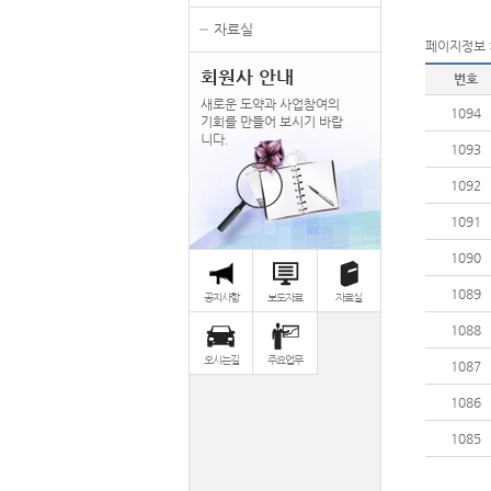
자료실
페이지정보 : 
회원사 안내
번호
새로운 도약과 사업참여의
1094
기회를 만들어 보시기 바랍
니다.
1093
1092
1091
1090
1089
공지사항
보도자료
자료실
1088
오시는길
주요업무
1087
1086
1085