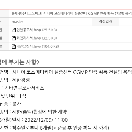
[(재)광주테크노파크] 시니어 코스메디케어 실증센터 CGMP 인증 획득 컨설팅 용역
자
master
작성일자
일
입찰공고서.hwp (25.5 KB)
일
과업지시서.hwp (32.5 KB)
일
제안요청서.hwp (104.0 KB)
찰에 부치는 사항>
건명
:
시니어 코스메디케어 실증센터
CGMP
인증 획득 컨설팅 용역
방법
:
제한경쟁
명
:
기타연구조사서비스
 및 단위
: 1
식
납품
:
불가
방법
:
제한
(
총액
)
협상에 의한 계약
(
개찰
)
일시
:
2022/12/09/ 11:00
기한
:
착수일로부터
6
개월
(*
준공 후 인증 획득 시 까지
)