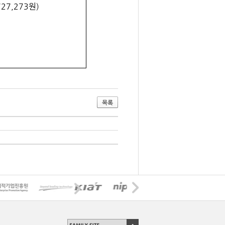
727,273
원
)
목록