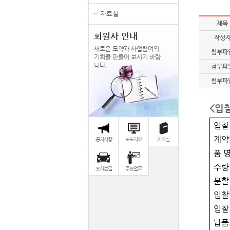
자료실
제목
회원사 안내
작성
새로운 도약과 사업참여의
첨부파
기회를 만들어 보시기 바랍
니다.
첨부파
첨부파
<입
입찰
계약
공지사항
보도자료
자료실
품 
수량
오시는길
주요업무
분할
입찰
입찰
납품