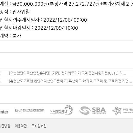
예산
:
금
30,000,000
원
(
추정가격
27,272,727
원
+
부가가치세
2,
방식
:
전자입찰
입찰서접수개시일자
: 2022/12/06/ 09:00
입찰서마감일시
: 2022/12/09/ 10:00
계약
:
불가
글
[오송첨단의료산업진흥재단] (기기) 전기의료기기 국제공인시험기관(CBTL) 지...
글
[충청남도교육청 천안여자상업고등학교] 특성화고 학과 재구조화 및 교육과정 개편...
취급방침
이용약관
모바일버전