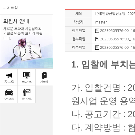
자료실
제목
[(재)안양산업진흥원] 20
회원사 안내
작성자
master
새로운 도약과 사업참여의
첨부파일
20230505576-00_16
기회를 만들어 보시기 바랍
니다.
첨부파일
20230505576-00_1
첨부파일
20230505576-00_1
1.
입찰에 부치
공지사항
보도자료
자료실
가
.
입찰건명
:
2
원사업 운영 용
오시는길
주요업무
나
.
공고기간
: 2
다
.
계약방법
: