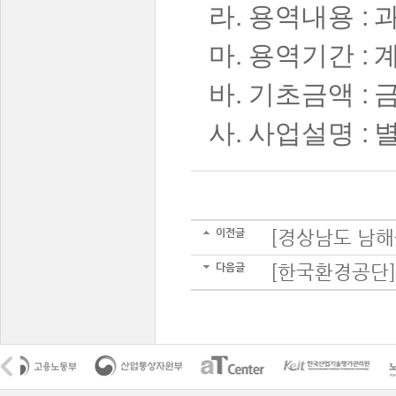
라
.
용역내용
:
마
.
용역기간
:
바
.
기초금액
:
사
.
사업설명
:
이전글
[경상남도 남해
다음글
[한국환경공단