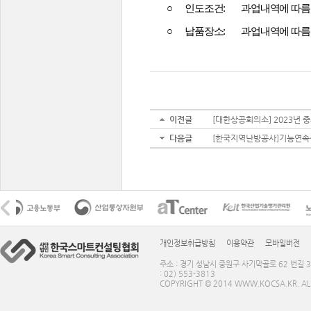
○
인도조건
:
과업내역에 따름
○
납품장소
:
과업내역에 따름
이전글
[대한상공회의소] 2023년 
다음글
[한국지역난방공사]기능연속성
개인정보취급방침
이용약관
모바일버전
주소 : 경기 성남시 중원구 사기막골로 62 번길 3
: 02) 553-3813
COPYRIGHT © 2014 WWW.KOCSA.KR. ALL