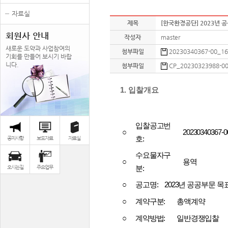
자료실
제목
[한국환경공단] 2023년 
회원사 안내
작성자
master
새로운 도약과 사업참여의
첨부파일
20230340367-00_16
기회를 만들어 보시기 바랍
니다.
첨부파일
CP_20230323988-0
1. 입찰개요
입찰공고번
○
20230340367-0
호
:
공지사항
보도자료
자료실
수요물자구
○
용역
오시는길
주요업무
분
:
○
공고명
:
2023
년 공공부문 목
○
계약구분
:
총액계약
○
계약방법
:
일반경쟁입찰