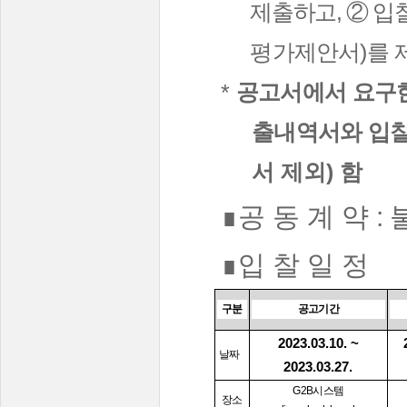
제출하고
,
②
입
평가제안서
)
를 
*
공고서에서 요구한
출내역서와 입
서 제외
)
함
∎
공 동 계 약
:
∎
입 찰 일 정
구분
공고기간
2023.03.10. ~
날짜
2023.03.27.
G2B
시스템
장소