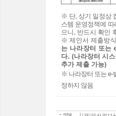
alio.go.kr, debc.or.kr
※
​ 단
,
상기 일정상 
스템 운영정책에
따
으니
,
반드시 확인 
※
제안서 제출방
는 나라장터 또는
다
.
(
나라장터 시스
추가 제출 가능
)
※
나라장터 또는
e-
정하지 않음
이전글
[(재)부산정보