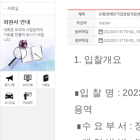
자료실
제목
[(재)장애인기업종합지원센
회원사 안내
작성자
master
새로운 도약과 사업참여의
첨부파일
20230313776-00_
기회를 만들어 보시기 바랍
니다.
첨부파일
20230313776-00_
1. 입찰개요
공지사항
보도자료
자료실
∎
입 찰 명
: 202
오시는길
주요업무
용역
∎
수 요 부 서
: