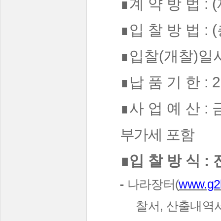
∎
계 약 방 법
: (
∎
입 찰 방 법
: (
∎
입찰
(
개찰
)
일
∎
납 품 기 한
: 
∎
사 업 예 산
:
부가세 포함
∎
입 찰 방 식
:
-
나라장터
(
www.g2b
찰서
,
산출내역