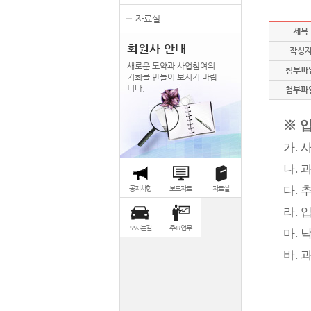
자료실
제목
회원사 안내
작성
새로운 도약과 사업참여의
첨부파
기회를 만들어 보시기 바랍
니다.
첨부파
※ 
가
.
사
나
.
다
.
공지사항
보도자료
자료실
라
.
오시는길
주요업무
마
.
낙
바
.