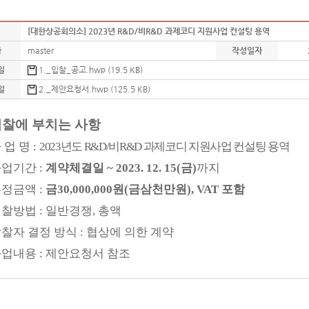
[대한상공회의소] 2023년 R&D/비R&D 과제코디 지원사업 컨설팅 용역
자
master
작성일자
일
1._입찰_공고.hwp (19.5 KB)
일
2._제안요청서.hwp (125.5 KB)
입찰에 부치는 사항
 업 명
:
2023
년도
R&D/
비
R&D
과제코디 지원사업 컨설팅 용역
과업기간
:
계약체결일
~ 2023. 12. 15(
금
)
까지
추정금액
:
금
30,000,000
원
(
금삼천만원
), VAT
포함
입찰방법
:
일반경쟁
,
총액
찰자 결정 방식
:
협상에 의한 계약
과업내용
:
제안요청서 참조