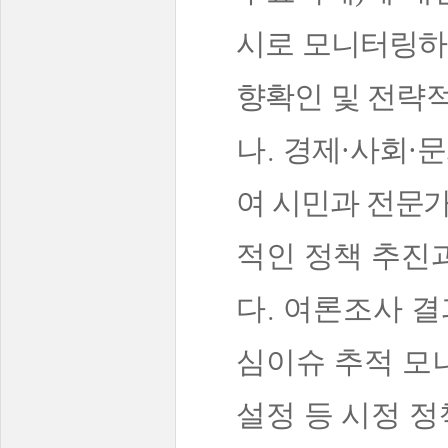
시로 모니터링
향확인 및 전략
.
·
·
나
경제
사회
문
여 시민과 전문
적인 정책 추진
.
다
여론조사 결
심이슈 추적
모
설정 등 시정 정