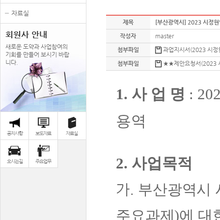
자료실
제목
[부산광역시] 2023 시정
회원사 안내
작성자
master
새로운 도약과 사업참여의
첨부파일
과업지시서(2023 시정현안
기회를 만들어 보시기 바랍
니다.
첨부파일
★★제안요청서(2023 시
1.
사 업 명
: 20
용역
공지사항
보도자료
자료실
2.
사업목적
오시는길
주요업무
가.
부산광역시 
주요과제
)
에 대