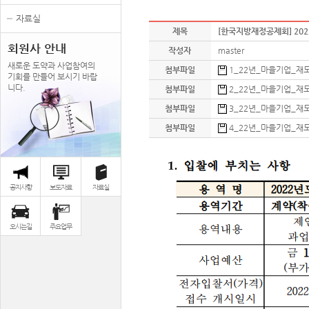
자료실
제목
[한국지방재정공제회] 20
회원사 안내
작성자
master
새로운 도약과 사업참여의
첨부파일
1_22년_마을기업_재도약
기회를 만들어 보시기 바랍
니다.
첨부파일
2_22년_마을기업_재도약
첨부파일
3_22년_마을기업_재도약
첨부파일
4_22년_마을기업_재도약
공지사항
보도자료
자료실
오시는길
주요업무