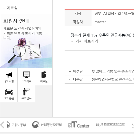
자료실
제목
정부, AI 활용기업 1%→
회원사 안내
작성자
master
새로운 도약과 사업참여의
기회를 만들어 보시기 바랍
정부가 현재 1% 수준인 인공지능(AI)
니다.
☞
기사 바로가기 ​
이전글
빚 많아도 역량 있는 중소기업
다음글
청년창업사관학교 민간주도·
공지사항
보도자료
자료실
오시는길
주요업무