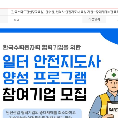
[한국스마트컨설팅교육원] 한수원, 협력사 안전지도사 육성 지원…중대재해 0건 목
자
master
작성일자