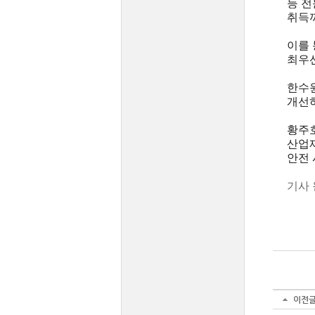
등 
취득까
이를 
최우선
한수원
개선하
황주
산업재
안전 
기사
이전