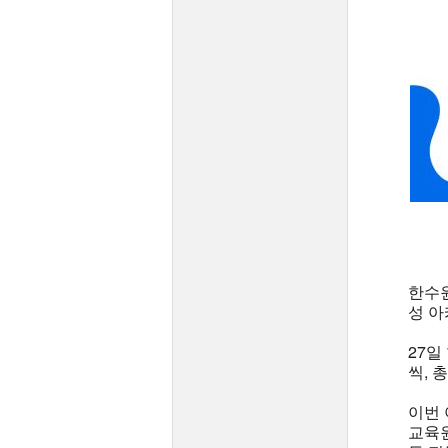
한수원
성 아
27일
씩, 
이번
교육원