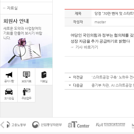
자료실
제목
당정 '70만 벤처 및 스타
회원사 안내
작성자
master
새로운 도약과 사업참여의
기회를 만들어 보시기 바랍
여당인 국민의힘과 정부는 협의체를 갖고
니다.
성장 자금을 추가 공급하기로 밝혔다
☞
기사 바로가기 ​
이전글
'스마트공장 구축' 노하우 전
공지사항
보도자료
자료실
다음글
중기부 차관, AI 스마트공장
오시는길
주요업무