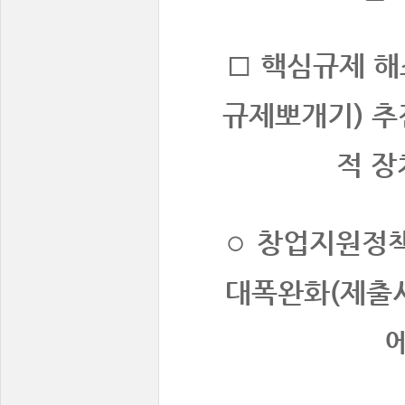
□ 핵심규제 해
규제뽀개기) 추
적 장
◦ 창업지원정
대폭완화(제출서