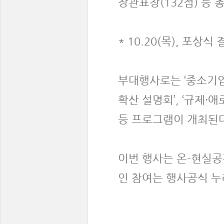
장관표창(132점) 등 
* 10.20(목), 포
부대행사로는 ‘중소기업
확산 설명회’, ‘규제·
등 프로그램이 개최된다
이번 행사는 온-현실공
인 참여는 행사공식 누