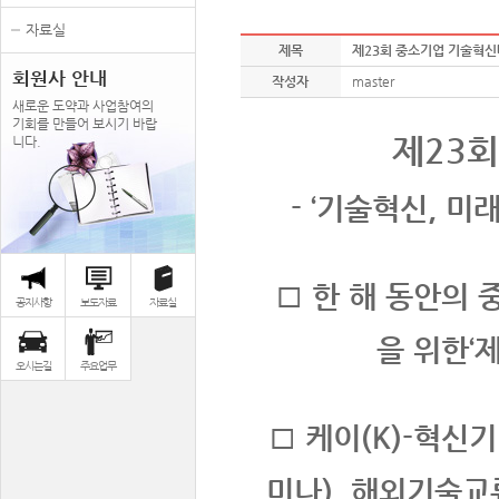
자료실
제목
제23회 중소기업 기술혁신
회원사 안내
작성자
master
새로운 도약과 사업참여의
기회를 만들어 보시기 바랍
제23
니다.
- ‘기술혁신, 미
□ 한 해 동안의 
공지사항
보도자료
자료실
을 위한‘
오시는길
주요업무
□ 케이(K)-혁신
미나), 해외기술교