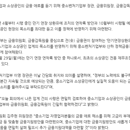
업과 소상공인의 금융 애로를 듣기 위해 중소벤처기업부 장관, 금융위원장, 금융감독
년 4월부터 시행 중인 만기 연장·상환유예 조치의 연착륙 방안과 10월부터 시행될
공인 현장의 목소리를 최대한 듣고 이를 정책에 반영하기 위해 마련됐다.
정부는 금융위원회, 금융감독원을 중심으로 전(全) 금융권이 참여하는 ‘만기연장상환
중소기업과 소상공인 업계의 목소리를 반영하기 위해 중소벤처기업부와 산하 정책금
께 참여해왔다.
월 29일(월)에는 만기 연장 연착륙 방안 중 하나로서, 최초의 소상공인 전용 채무
 있다.
기업부 이영 장관은 이날 간담회 취지와 의미를 설명하며, “정부의 노력에도 불구하
당분간 지속될 것으로 예상되는 만큼, 중소기업과 소상공인에게 실질적 도움이 되는 
목소리를 들려주시길 부탁드린다”며,
 “오늘 회의에서 나온 업계 건의 사항은 면밀히 검토하여 중소기업과 소상공인이 금
업부와 금융위원회, 금융감독원이 긴밀히 협력하겠다”고 밝혔다.
회 김주현 위원장은 “중소기업·자영업자분들의 금융 애로 해소를 위해 고금리 부채 
금 등 맞춤형 금융지원방안을 마련했으며, 중소기업에 대한 금융지원방안도 새롭게 
움을 면밀히 살펴 필요시 추가 금융지원대책을 마련할 것”이라 밝혔다.