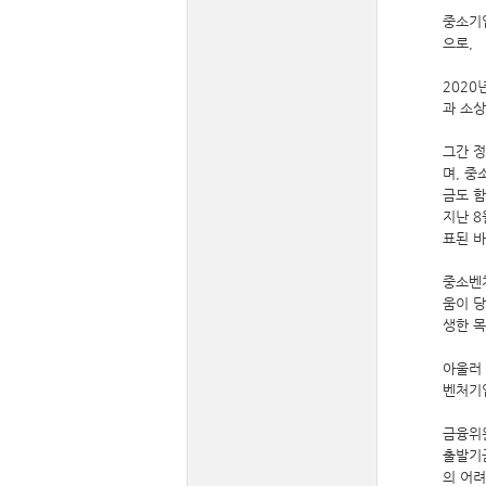
중소기
으로,
2020
과 소상
그간 
며, 
금도 함
지난 8
표된 바
중소벤처
움이 
생한 
아울러
벤처기
금융위원
출발기
의 어려