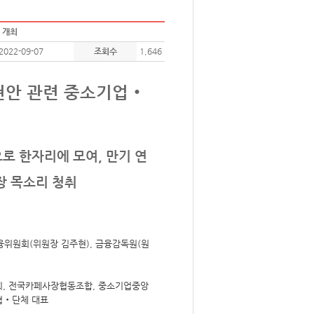
 개최
2022-09-07
조회수
1,646
현안 관련 중소기업‧
로 한자리에 모여, 만기 연
장 목소리 청취
위원회(위원장 김주현), 금융감독원(원
회, 전국카페사장협동조합, 중소기업중앙
협‧단체 대표