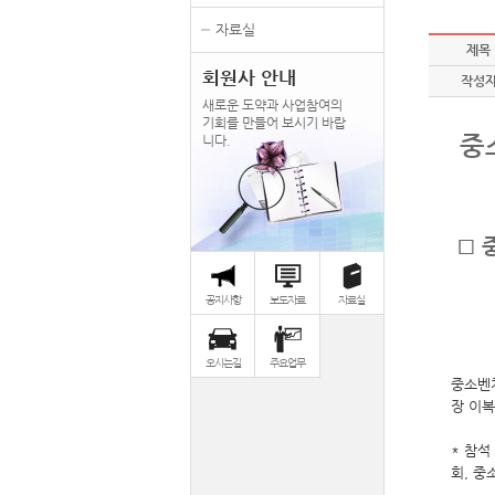
자료실
제목
회원사 안내
작성
새로운 도약과 사업참여의
기회를 만들어 보시기 바랍
중
니다.
□ 
공지사항
보도자료
자료실
오시는길
주요업무
중소벤
장 이복
* 참
회, 