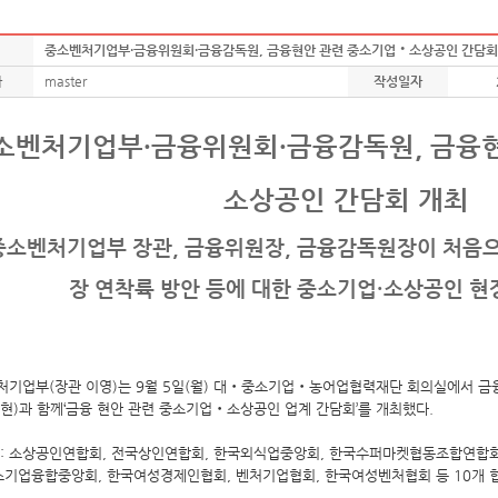
중소벤처기업부·금융위원회·금융감독원, 금융현안 관련 중소기업‧소상공인 간담회
자
master
작성일자
소벤처기업부·금융위원회·금융감독원, 금융
소상공인 간담회 개최
중소벤처기업부 장관, 금융위원장, 금융감독원장이 처음으
장 연착륙 방안 등에 대한 중소기업·소상공인 현
처기업부(장관 이영)는 9월 5일(월) 대‧중소기업‧농어업협력재단 회의실에서 금융
현)과 함께‘금융 현안 관련 중소기업‧소상공인 업계 간담회’를 개최했다.
석 : 소상공인연합회, 전국상인연합회, 한국외식업중앙회, 한국수퍼마켓협동조합연합
중소기업융합중앙회, 한국여성경제인협회, 벤처기업협회, 한국여성벤처협회 등 10개 