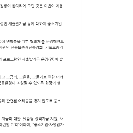
원장이 한자리에 모인 것은 이번이 처음
 예정인 새출발기금 등에 대하여 중소기업
유예 연착륙을 위한 협의체’를 운영해왔으
융기관인 신용보증재단중앙회, 기술보증기
조정 프로그램인 새출발기금 운영(안)이 발
고 고금리, 고환율, 고물가로 인한 어려
금융환경이 조성될 수 있도록 현장의 생
융과 관련된 어려움을 겪지 않도록 중소
저금리 대환, 맞춤형 정책자금 지원, 새
마련할 계획”이라며, “중소기업·자영업자