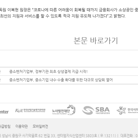
원 이복현 원장은 “코로나에 따른 어려움이 회복될 때까지 금융회사가 소상공인·중소
최선의 지원과 서비스를 할 수 있도록 적극 지원·유도해 나가겠다”고 밝혔다.
본문 바로가기
글
중소벤처기업부, 정부기관 최초 상생결제 지급 시작!
글
중소벤처기업부, 중소기업 내수·수출 확대를 위한 대규모 상담회 열어
취급방침
이용약관
모바일버전
기 성남시 중원구 사기막골로 62 번길 33, 센터엠지식산업센터 S803호 ( 우 13211)
|
대표전화 : 0