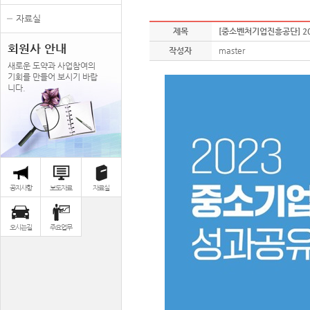
자료실
제목
[중소벤처기업진흥공단] 20
회원사 안내
작성자
master
새로운 도약과 사업참여의
기회를 만들어 보시기 바랍
니다.
공지사항
보도자료
자료실
오시는길
주요업무