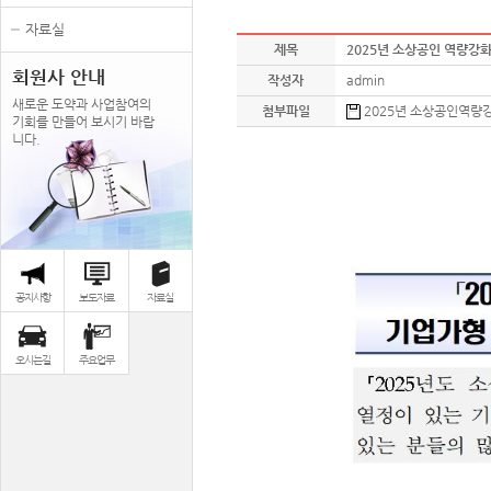
자료실
제목
2025년 소상공인 역량강
회원사 안내
작성자
admin
새로운 도약과 사업참여의
첨부파일
2025년 소상공인역량강화
기회를 만들어 보시기 바랍
니다.
공지사항
보도자료
자료실
오시는길
주요업무