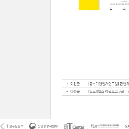
이전글
[중소기업벤처연구원] 급변하는 
다음글
[윕스][윕스 아날로그 Vol. 1