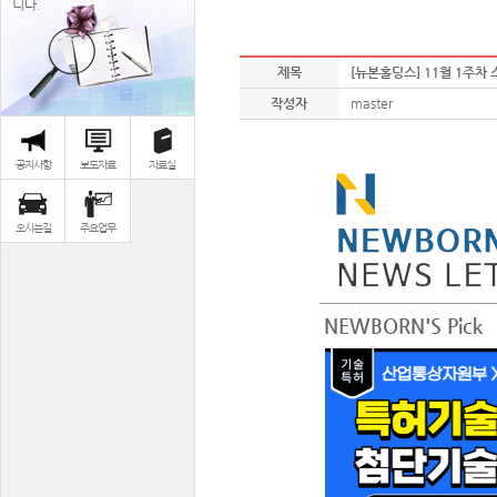
니다.
제목
[뉴본홀딩스] 11월 1주차
작성자
master
공지사항
보도자료
자료실
오시는길
주요업무
NEWBORN'S Pick