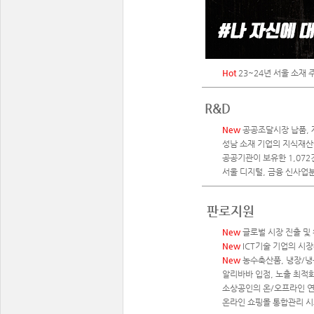
Hot
23~24년 서울 소재 
R&D
New
공공조달시장 납품, 
성남 소재 기업의 지식재산권
공공기관이 보유한 1,07
서울 디지털, 금융 신사업
판로지원
New
글로벌 시장 진출 및
New
ICT기술 기업의 시
New
농수축산품, 냉장/냉
알리바바 입점, 노출 최적화
소상공인의 온/오프라인 연
온라인 쇼핑몰 통합관리 시스