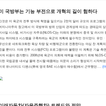
미 국방부는 기능 부전으로 개혁의 길이 험하다
그것은 미 육군의 전투 방식에 혁명을 일으키는 2천억 달러 규모의 프로그램의
버지니아주의 창고에서 미 국방부와 방위 산업의 관계성에 떠도는 권태감의 상
미사일 시스템, 비가시선 자주포(NLOS-C)는 미래의 분쟁에서 중국 및 러시아
하는 하이테크 시스템을 구축하려는 육군의 계획에 필수적인 것이었다. 유인ㆍ
무선으로 네트워크화한 육상 차량 및 비행체군으로 전환한다는 야심 찬 계획의
컸을 뿐이다. 미래 전투 시스템(FCS) 프로그램이라 불렸던 이 계획은 기술 측
어져 비용이 증가했다. 2008년에 육군이 의회에 매력을 어필하기 위해 NLOS
치한 국립공원 내셔널 몰에 전시할 때쯤에는 의문의 소리가 형성되기 시작하였다.
미국 유나이티드 디펜스(후에 영국 BAE 시스템이 매수함)에서 근무했던.....
(
미래자동차(자율주행차) 트렌드와 전망