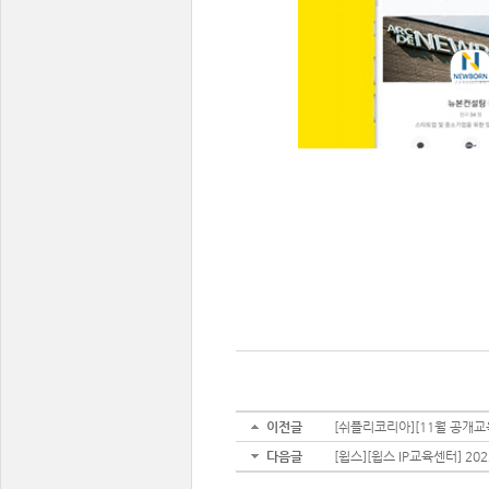
이전글
[쉬플리코리아][11월 공개교
다음글
[윕스][윕스 IP교육센터] 20