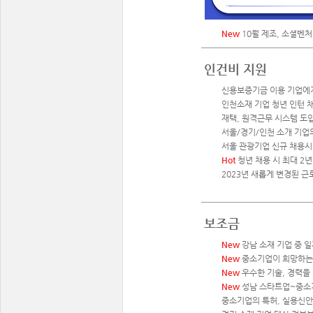
New
10월 제조, 소셜벤처
인건비 지원
신용보증기금 이용 기업에게
인천소재 기업 청년 인턴 채
재택, 원격근무 시스템 도입 
서울/경기/인천 소개 기업
서울 관광기업 신규 채용시 
Hot
청년 채용 시 최대 2년
2023년 새롭게 변경된 근
보조금
New
강남 소재 기업 중 일
New
중소기업이 희망하는 
New
우수한 기술, 경력을
New
성남 스타트업~중소기
중소기업의 특허, 실용신안,