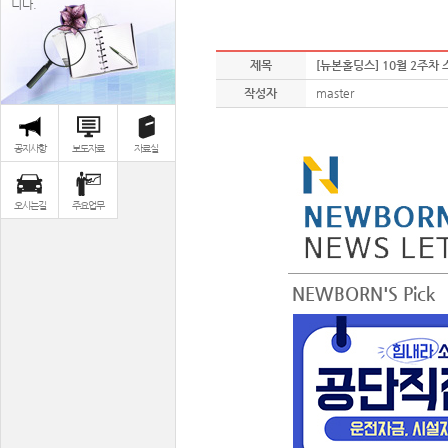
니다.
제목
[뉴본홀딩스] 10월 2주차
작성자
master
공지사항
보도자료
자료실
오시는길
주요업무
NEWBORN'S Pick