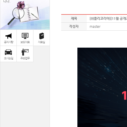
니다.
제목
[쉬플리코리아][11월 공개
작성자
master
공지사항
보도자료
자료실
오시는길
주요업무