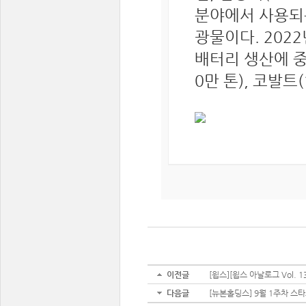
분야에서 사용되
광물이다. 202
배터리 생산에 중
0만 톤), 코발트(1
이전글
[윕스][윕스 아날로그 Vol.
다음글
[뉴본홀딩스] 9월 1주차 스