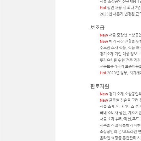
서울 소상공인 신규채용 1인
Hot
청년 채용 시 최대 2년
2023년 새롭게 변경된 근
보조금
New
서울 중장년 소상공인
New
해외 시장 진출을 위
수도권 소재 식품, 식품 패
경기소재 기업 대상 정보보
투자유치를 위한 전문 기관의
신용보증기금의 보증이용을 
Hot
2023년 정부, 지자
판로지원
New
경기 소재 소상공인의
New
글로벌 진출을 고려 
서울 소재 AI, E커머스 
국내 소비재 생산, 제조기업
서울 소재 뷰티/패션,푸드
제품을 직접 유통하기 위핸 
소상공인의 온/오프라인 연
온라인 쇼핑몰 통합관리 시스