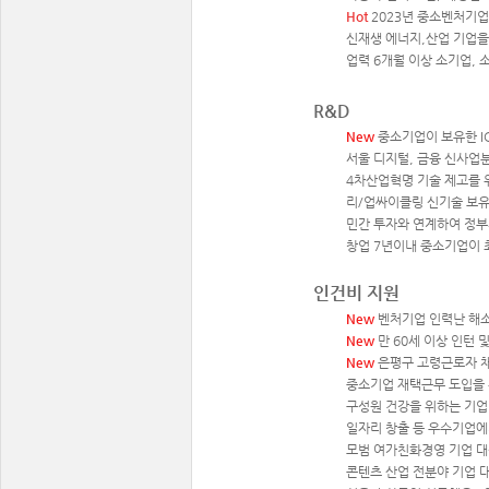
Hot
2023년 중소벤처기
신재생 에너지,산업 기업을
업력 6개월 이상 소기업, 
R&D
New
중소기업이 보유한 I
서울 디지털, 금융 신사업
4차산업혁명 기술 제고를 위
리/업싸이클링 신기술 보유
민간 투자와 연계하여 정부
창업 7년이내 중소기업이 최
인건비 지원
New
벤처기업 인력난 해소
New
만 60세 이상 인턴 
New
은평구 고령근로자 채용
중소기업 재택근무 도입을 위
구성원 건강을 위하는 기업 
일자리 창출 등 우수기업에
모범 여가친화경영 기업 대상
콘텐츠 산업 전분야 기업 대