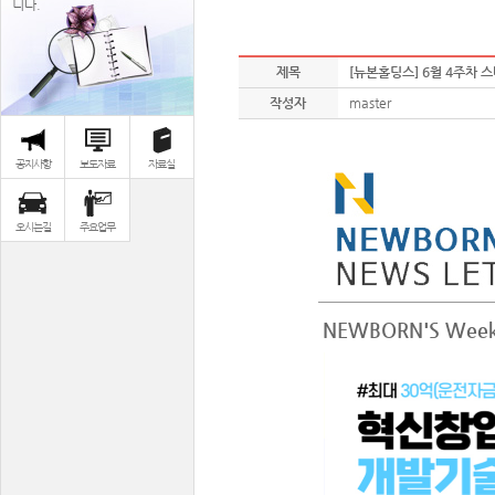
니다.
제목
[뉴본홀딩스] 6월 4주차 
작성자
master
공지사항
보도자료
자료실
오시는길
주요업무
NEWBORN'S Weekl