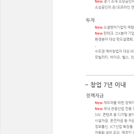
New
경기 소재 소상공인의
소상공인의 온/오프라인 연
투자
New
소셜벤처기업의 역량
New
핀테크, DX분야 기업
환경분야 대상 펀드설명회, 
수도권 예비창업자 대상 IR
모빌리티, 바이오, 헬스, 
~ 창업 7년 이내
정책자금
New
재도약을 위한 정책자금
New
국내 관광산업 전용 정
SW, 콘텐츠 등 디지털 분
시설자금, 운전자금 등 저
정보통신, ICT산업 확장을
자동화 설비 도입, 예정인 