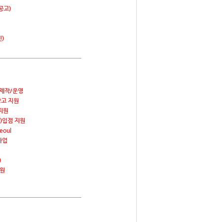
공고)
)
제작/운영
고 지원
지원
)입점 지원
Seoul
사업
)
지원