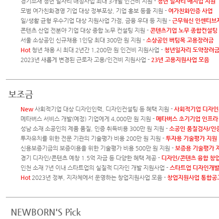
경기소재 청년 일자리 매칭사업 최대 3개월 인건비 지원 -
청년 일자리 매치업 지원
모범 여가친화경영 기업 대상 정부포상, 기업 홍보 등을 지원 -
여가친화인증 사업
일/생활 균형 우수기업 대상 지원사업 가점, 금융 우대 등 지원 -
근무혁신 인센티브
콘텐츠 산업 전분야 기업 대상 종합 노무 컨설팅 지원 -
콘텐츠기업 노무 종합컨설팅
서울 소상공인 신규채용 1인당 최대 300만 원 지원 -
소상공인 버팀목 고용장려금
Hot
청년 채용 시 최대 2년간 1,200만 원 인건비 지원사업 -
청년일자리 도약장려
2023년 새롭게 변경된 근로자 고용/인건비 지원사업 -
23년 고용지원사업 모음
보조금
New
사회적기업 대상 디자인인력, 디자인컨설팅 등 혜택 지원 -
사회적기업 디자인
메타버스 서비스 개발(예정) 기업에게 4,000만 원 지원 -
메타버스 초기기업 인프라
성남 소재 소공인의 제품 품질, 인증 취득비용 300만 원 지원 -
소공인 품질검사/인
투자유치를 위한 전문 기관의 기술평가 비용 200만 원 지원 -
투자용 기술평가 지원
신용보증기금의 보증이용을 위한 기술평가 비용 500만 원 지원 -
보증용 기술평가 
경기 디자인/콘텐츠 예창 1.5억 자금 등 다양한 혜택 제공 -
디자인/콘텐츠 융합 창
인천 소재 7년 이내 스타트업의 실질적 디자인 개발 지원사업 -
스타트업 디자인개
Hot
2023년 정부, 지자체에서 운영하는 창업지원사업 모음 -
창업지원사업 통합공
NEWBORN'S Pick