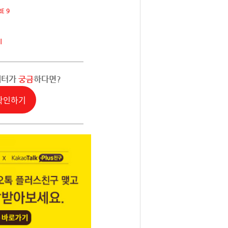
E 9
기
레터가
궁금
하다면?
확인하기