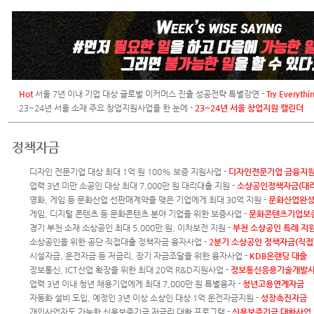
Hot
서울 7년 이내 기업 대상 글로벌 이커머스 진출 성공전략 특별강연 -
Try Everyth
23~24년 서울 소재 주요 창업지원사업을 한 눈에 -
23~24년 서울 창업지원 캘린더
정책자금
디자인 전문기업 대상 최대 1억 원 100% 보증 지원사업 -
디자인전문기업 금융지
업력 3년 미만 소공인 대상 최대 7,000만 원 대리대출 지원 -
소상공인정책자금(대리
영화, 게임 등 문화산업 선판매계약을 맺은 기업에게 최대 30억 지원 -
문화산업완
게임, 디지털 콘텐츠 등 문화콘텐츠 분야 기업을 위한 보증사업 -
문화콘텐츠기업보
경기 부천 소재 소상공인 최대 5,000만 원, 이차보전 지원 -
부천 소상공인 특례 지
소상공인을 위한 공단 직접대출 정책자금 융자사업 -
2분기 소상공인 정책자금(직접
시설자금, 운전자금 등 저금리, 장기 자금조달을 위한 융자사업 -
KDB온랜딩 대출
정보통신, ICT산업 확장을 위한 최대 20억 R&D지원사업 -
정보통신응용기술개발
업력 3년 이내 청년 채용기업에게 최대 7,000만 원 특별융자 -
청년고용연계자금
자동화 설비 도입, 예정인 3년 이상 소상인 대상 1억 운전자금지원 -
성장촉진자금
개인사업자도 가능한 신용보증기금 저금리 대환 프로그램 -
신용보증기금 대환사업