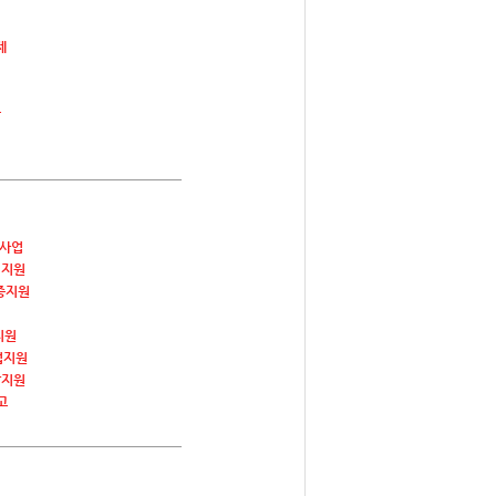
제
금
사업
 지원
증지원
지원
업지원
발지원
고