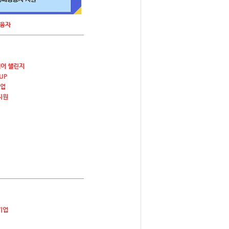
융자
퀘어 챌린지
UP
업
지원
기업