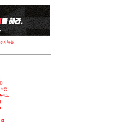
ing X 뉴본
원
)
성보증
증제도
원
)
사업