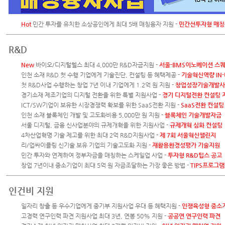
Hot
민간 투자를 유치한 소상공인에게 최대 5배 매칭융자 지원 -
민간선투자형 매칭
R&D
New
바이오/디지털헬스 최대 4,000만 R&D자금지원 -
서울-BMS이노베이션 스
인천 소재 R&D 첫 수행 기업에게 기술진단, 컨설팅 등 혜택제공 -
기술혁신역량 IN-
첫 R&D사업 수행하는 창업 7년 이내 기업에게 1.2억 원 지원 -
창업성장기술개발사
경기소재 제조기업의 디지털 전환을 위한 특별 지원사업 -
경기 디지털전환 컨설팅 
ICT/SW기업이 보유한 시장경쟁력 확보를 위한 SaaS전환 지원 -
SaaS전환 컨설팅
인천 소재 블록체인 개발 및 고도화비용 5,000만 원 지원 -
블록체인 기술개발자금
서울 디지털, 금융 신사업분야의 규제개혁을 위한 지원사업 -
규제개혁 심화 컨설팅
4차산업혁명 기술 제고를 위한 최대 2억 R&D지원사업 -
제 7회 서울혁신챌린지
리/업싸이클링 신기술 보유 기업의 기술고도화 지원 -
재활용환경성평가 기술지원
민간 투자와 연계하여 정부자금을 매칭하는 스케일업 사업 -
투자형 R&D팁스 공고
창업 7년이내 중소기업이 최대 5억 원 자금조달하는 가장 좋은 방법 -
TIPS프로그램
인건비 지원
일자리 창출 등 우수기업에게 중기부 지원사업 우대 등 혜택지원 -
인쟁육성형 중소
고경력 연구인력 파견 지원사업 최대 3년, 연봉 50% 지원 -
공공연 연구인력 파견