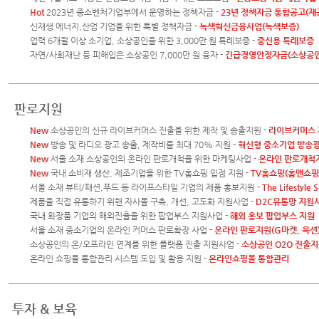
Hot
2023년 중소벤처기업부에서 운영하는 정책자금 -
23년 정책자금 통합공고(재
신재생 에너지,산업 기업을 위한 특별 정책자금 -
녹색혁신금융사업(녹색보증)
업력 6개월 이상 소기업, 소상공인을 위한 3,000만 원 특례보증 -
중신용 특례보증
자연/사회재난 등 피해입은 소상공인 7,000만 원 융자 -
긴급경영안정자금(소상공인
판로지원
New
소상공인의 신규 라이브커머스 진출을 위한 제작 및 송출지원 -
라이브커머스 
New
방송 및 라디오 광고 송출, 제작비를 최대 70% 지원 -
혁신형 중소기업 방송광
New
서울 소재 소상공인의 온라인 판로개척을 위한 마케팅사업 -
온라인 판로개척
New
국내 소비재 생산, 제조기업을 위한 TV홈쇼핑 입점 지원 -
TV홈쇼핑(홈앤쇼핑
서울 소재 뷰티/패션,푸드 등 라이프스타일 기업의 제품 홍보지원 -
The Lifestyle 
제품을 직접 유통하기 위핸 자사몰 구축, 개선, 고도화 지원사업 -
D2C유통망 지원
국내 화장품 기업의 해외진출을 위한 팝업부스 지원사업 -
해외 홍보 팝업부스 지원
서울 소재 중소기업의 온라인 커머스 판로확장 사업 -
온라인 판로지원(G마켓, 옥션
소상공인의 온/오프라인 연계를 위한 플랫폼 진출 지원사업 -
소상공인 O2O 진출
온라인 쇼핑몰 통합관리 시스템 도입 및 활용 지원 -
온라인쇼핑몰 통합관리
투자 & 보육