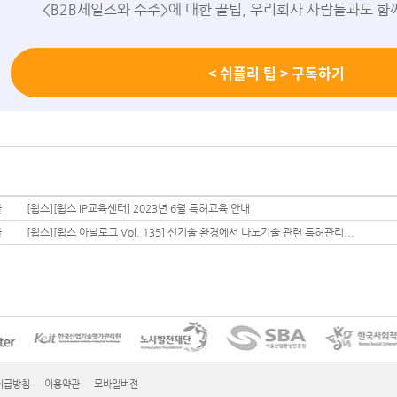
<B2B세일즈와 수주>에 대한 꿀팁, 우리회사 사람들과도 함
< 쉬플리 팁 > 구독하기
글
[윕스][윕스 IP교육센터] 2023년 6월 특허교육 안내
글
[윕스][윕스 아날로그 Vol. 135] 신기술 환경에서 나노기술 관련 특허관리...
취급방침
이용약관
모바일버전