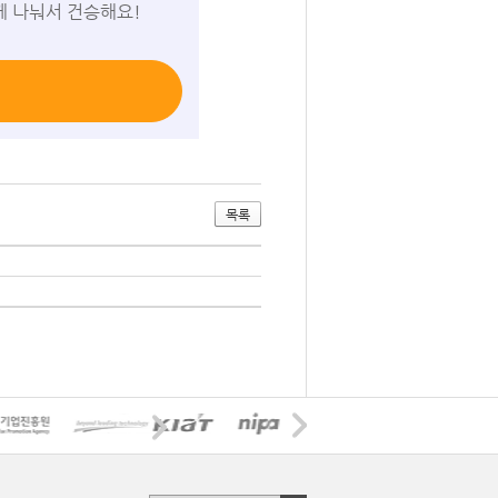
께 나눠서 건승해요!
목록