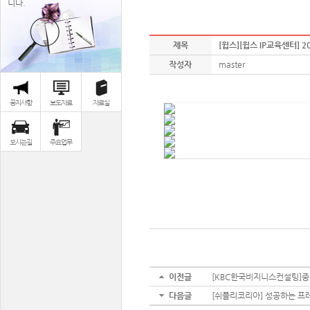
니다.
제목
[윕스][윕스 IP교육센터] 
작성자
master
공지사항
보도자료
자료실
오시는길
주요업무
이전글
[KBC한국비지니스컨설팅]중대
다음글
[쉬플리코리아] 성공하는 프