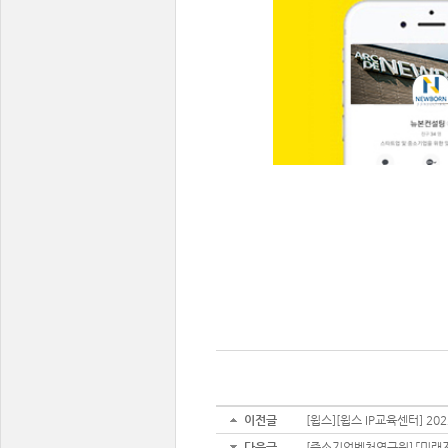
이전글
[윕스][윕스 IP교육센터] 20
다음글
[중소기업벤처연구원] 「미래지