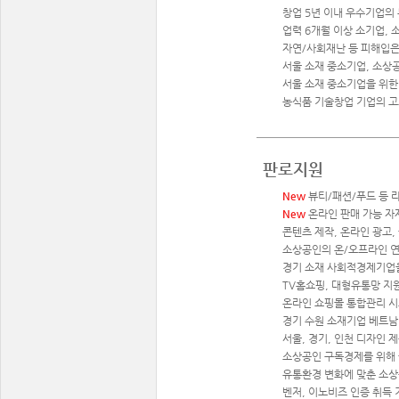
창업 5년 이내 우수기업의 
업력 6개월 이상 소기업, 
자연/사회재난 등 피해입은 
서울 소재 중소기업, 소상
서울 소재 중소기업을 위한
농식품 기술창업 기업의 고
판로지원
New
뷰티/패션/푸드 등 
New
온라인 판매 가능 자
콘텐츠 제작, 온라인 광고,
소상공인의 온/오프라인 연
경기 소재 사회적경제기업을
TV홈쇼핑, 대형유통망 지
온라인 쇼핑몰 통합관리 시스
경기 수원 소재기업 베트남
서울, 경기, 인천 디자인 
소상공인 구독경제를 위해 플
유통환경 변화에 맞춘 소상
벤저, 이노비즈 인증 취득 