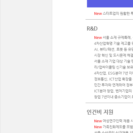
New
스타트업의 원활한 투자
R&D
New
서울 소재 규제특례, 
4차산업혁명 기술 제고를 위
AI, 뷰티/패션, 로봇 등 
시장 혁신 및 도시문제 해
서울 소재 기업 대상 기술 
리/업싸이클링 신기술 보유
4차산업, ESG분야 7년 이
정보통신, ICT산업 확장을
민간 투자와 연계하여 정부
ICT분야 창업, 벤처기업의
창업 7년이내 중소기업이 최
인건비 지원
New
여성연구인력 채용 시 
New
가족친화제도를 모범적
서울 소상공인 신규채용 1인