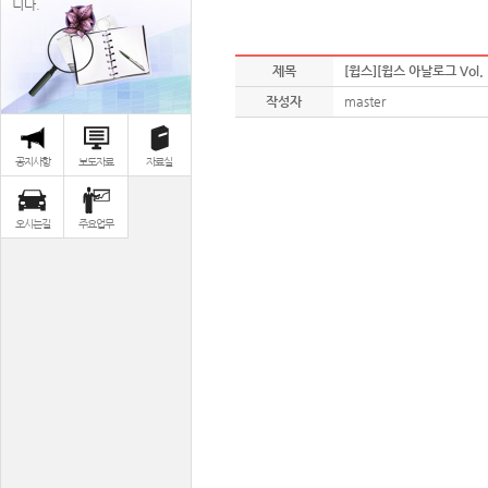
니다.
제목
[윕스][윕스 아날로그 Vol.
작성자
master
공지사항
보도자료
자료실
오시는길
주요업무